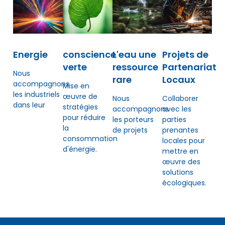
Energie
conscience
L'eau une
Projets de
verte
ressource
Partenariat
Nous
rare
Locaux
accompagnons
Mise en
les industriels
œuvre de
Nous
Collaborer
dans leur
stratégies
accompagnons
avec les
pour réduire
les porteurs
parties
la
de projets
prenantes
consommation
locales pour
d'énergie.
mettre en
œuvre des
solutions
écologiques.